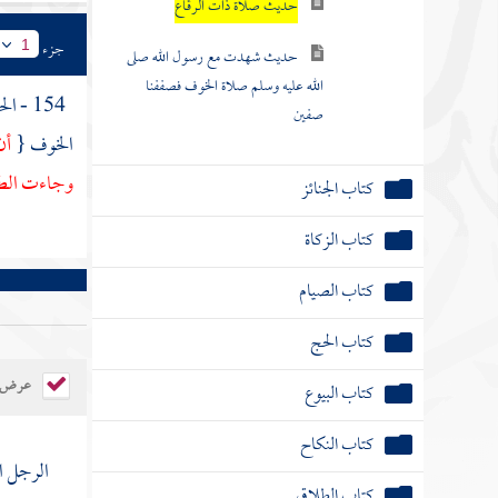
حديث صلاة ذات الرقاع
جزء
1
حديث شهدت مع رسول الله صلى
الله عليه وسلم صلاة الخوف فصففنا
154 - الحديث الثاني : عن
صفين
الخوف {
أن
وجاءت الطائ
كتاب الجنائز
كتاب الزكاة
كتاب الصيام
كتاب الحج
عرض ال
كتاب البيوع
كتاب النكاح
الرجل ا
كتاب الطلاق