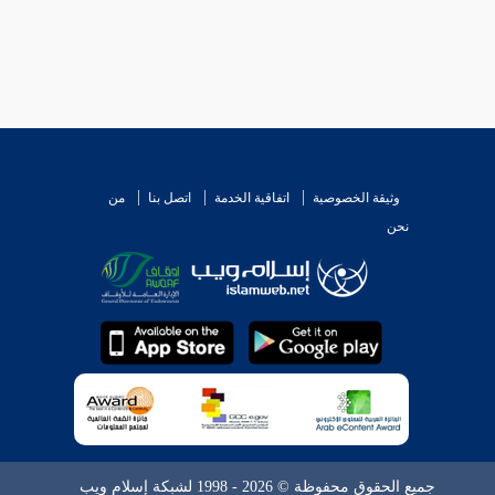
 السلام من البقية . وليس بالقوي الظهور . وقد يتعلق
 التي بقيت " فجعلهم مصلين معه لما يسمى ركعة .
وثيقة الخصوصية
اتفاقية الخدمة
اتصل بنا
من
" متراخيا عن مسمى " الركعة " إلا أنه ظاهر ضعيف
نحن
 والله أعلم .
جميع الحقوق محفوظة © 2026 - 1998 لشبكة إسلام ويب