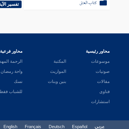
كتاب العتق
الصلاة ا
تفسير الآية
فإذا سلم
بلفظ ال
محاور رئيسية
محاور فرعية
ثم أتى 
موسوعات
المكتبة
الرحمة المهد
.
صوتيات
المواريث
واحة رمضان
مقالات
بنين وبنات
نسك
وأقوى من
فتاوى
للشباب فقط
استشارات
عربي
Español
Deutsch
Français
English