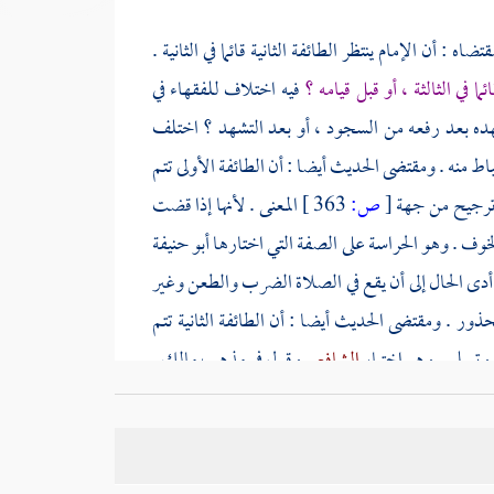
تضاه : أن الإمام ينتظر الطائفة الثانية قائما في الثانية .
ئما في الثالثة ، أو قبل قيامه ؟
فيه اختلاف للفقهاء في
 تشهده بعد رفعه من السجود ، أو بعد التشهد ؟ اختلف
باط منه . ومقتضى الحديث أيضا : أن الطائفة الأولى تتم
ا ترجيح من جهة
[
ص:
363 ]
المعنى . لأنها إذا قضت
وف . وهو الحراسة على الصفة التي اختارها
أبو حنيفة
ما أدى الحال إلى أن يقع في الصلاة الضرب والطعن وغير
ر . ومقتضى الحديث أيضا : أن الطائفة الثانية تتم
ا وتسلم . وهو اختيار
الشافعي
وقول في مذهب
مالك
.
لى أنه فهم من قوله تعالى {
فليصلوا معك
} أي بقية