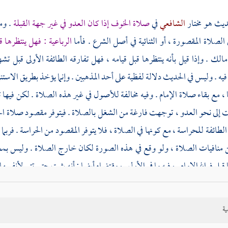
ديث هو مختار
الشافعي
في
صلاة الخوف إذا كان العدو في غير جهة القبلة
. ومق
الصلاة المقصورة ، أو الثنائية في أصل الشرع . فأما
الرباعية : فهل ينتظرها قا
مالك
. وإذا قيل بأنه ينتظرها قبل قيامه ، فهل تفارقه الطائفة الأولى قبل
فيه . وليس في الحديث دلالة لفظية على أحد المذهبين . وإنما يؤخذ بطريق الاستن
 ، مع بقاء صلاة الإمام . وفيه مخالفة للأصول في غير هذه الصلاة . لكن فيه
إلى نحو العدو ، توجهت فارغة من الشغل بالصلاة . فيتوفر مقصود صلاة الخ
الطائفة للحراسة ، مع كونها في الصلاة ، فلا يتوفر المقصود من الحراسة . فرب
منافيات الصلاة ، ولو وقع في هذه الصورة لكان خارج الصلاة . وليس بمحذو
قبل فراغ الإمام . وفيه ما في الأول . ومقتضاه أيضا : أنه يثبت حتى تتم لأنفسه
مذهب
مالك
: أن الإمام يسلم ، وتقضي الطائفة الثانية بعد سلامه .
ية
عى بعضهم : أن ظاهر القرآن يدل على أن الإمام ينتظرهم ليسلم بهم ، بناء ع