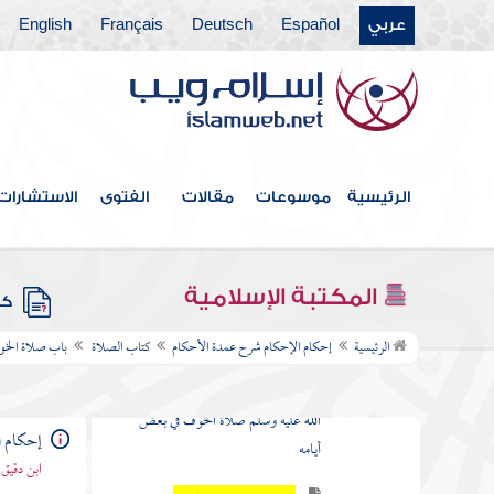
باب الذكر عقيب الصلاة
عربي
Español
Deutsch
Français
English
باب الجمع بين الصلاتين في السفر
باب قصر الصلاة في السفر
باب الجمعة
باب العيدين
الرئيسية
موسوعات
مقالات
الفتوى
الاستشارات
باب صلاة الكسوف
المكتبة الإسلامية
باب الاستسقاء
كتب
الرئيسية
إحكام الإحكام شرح عمدة الأحكام
كتاب الصلاة
باب صلاة الخ
باب صلاة الخوف
حديث صلى بنا رسول الله صلى
الله عليه وسلم صلاة الخوف في بعض
إحكام ا
أيامه
ابن دقيق