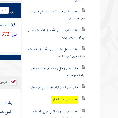
حديث النبي صلى الله عليه وسلم صلى على
جزء
1
قبر بعد ما دفن
163 - الحديث الثامن : عن
حديث كفن رسول الله صلى الله عليه وسلم
ص:
372 ]
في أثواب بيض يمانية
حديث دخل علينا رسول الله صلى الله عليه
وسلم حين توفيت ابنته
حديث بينما رجل واقف بعرفة إذ وقع عن
راحلته فوقصته
عرض ال
حديث نهينا عن اتباع الجنائز ولم يعزم علينا
حديث أسرعوا بالجنازة
يقال : ا
فعلى هذا
حديث صليت وراء النبي صلى الله عليه