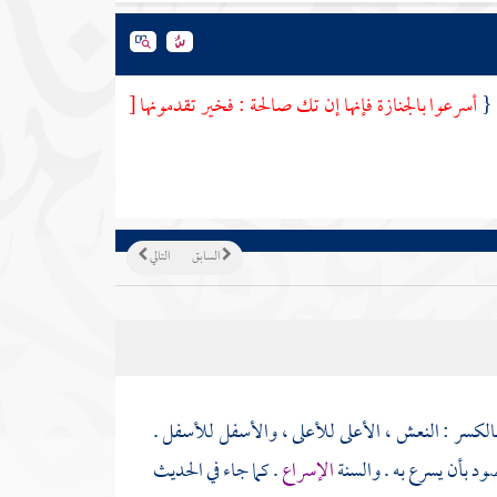
 {
أسرعوا بالجنازة فإنها إن تك صالحة : فخير تقدمونها
[
السابق
التالي
وبالكسر : النعش ، الأعلى للأعلى ، والأسفل للأسفل .
صود بأن يسرع به . والسنة
الإسراع
. كما جاء في الحديث