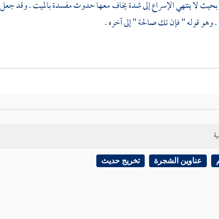
بحيث لا ينتهي الإسراع إلى شدة يخاف معها حدوث مفسدة بالميت . وقد جعل ا
 وهو قوله " فإن تك صالحة " إلى آخره .
ية
عناوين الشجرة
تخريج حديث