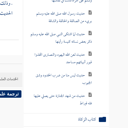
وسلم على امرأة ماتت في نفاسها
. وذلك 
الحديث .
حديث رسول الله صلى الله عليه وسلم
بريء من الصالقة والحالقة والشاقة
حديث لما اشتكى النبي صلى الله عليه وسلم
ذكر بعض نسائه كنيسة رأينها
حديث لعن الله اليهود والنصارى اتخذوا
قبور أنبيائهم مساجد
حديث ليس منا من ضرب الخدود وشق
الخدمات العلم
الجيوب
ترجمة علم
حديث من شهد الجنازة حتى يصلي عليها
فله قيراط
كتاب الزكاة