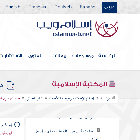
عربي
Español
Deutsch
Français
English
فهرس الكتاب
الرئيسية
موسوعات
مقالات
الفتوى
الاستشارات
كتاب الطهارة
كتاب الصلاة
المكتبة الإسلامية
كتب
كتاب الجنائز
الرئيسية
إحكام الإحكام شرح عمدة الأحكام
كتاب الجنائز
حديث رسول الله 
حديث نعى النبي صلى الله عليه وسلم
النجاشي في اليوم الذي مات فيه
إحكام ا
حديث النبي صلى الله عليه وسلم صلى على
ابن دقيق
النجاشي