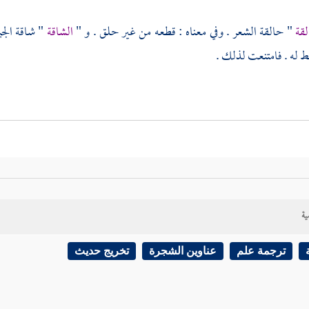
لقة
" حالقة الشعر . وفي معناه : قطعه من غير حلق . و "
الشاقة
" شاقة الج
 له . فامتنعت لذلك .
ية
ترجمة علم
عناوين الشجرة
تخريج حديث