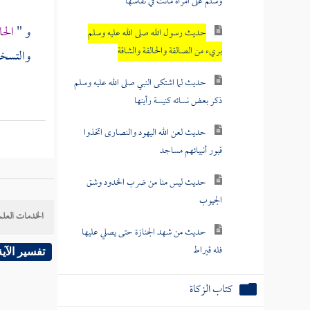
وسلم على امرأة ماتت في نفاسها
و "
الحا
حديث رسول الله صلى الله عليه وسلم
بريء من الصالقة والحالقة والشاقة
والتسخط
حديث لما اشتكى النبي صلى الله عليه وسلم
ذكر بعض نسائه كنيسة رأينها
حديث لعن الله اليهود والنصارى اتخذوا
قبور أنبيائهم مساجد
حديث ليس منا من ضرب الخدود وشق
الجيوب
الخدمات العلم
حديث من شهد الجنازة حتى يصلي عليها
فله قيراط
تفسير الآية
كتاب الزكاة