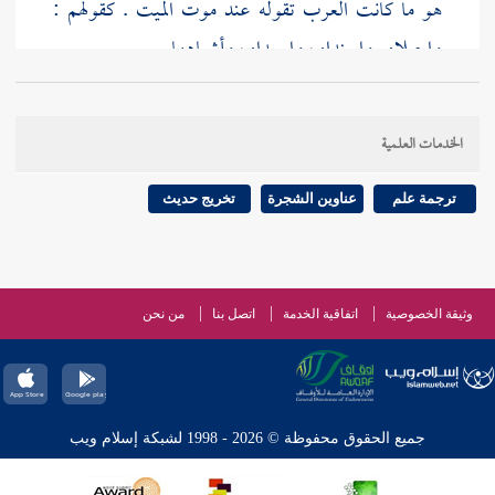
هو ما كانت العرب تقوله عند موت الميت . كقولهم :
واجبلاه . واسنداه ، واسيداه ، وأشباهها .
الخدمات العلمية
ترجمة علم
عناوين الشجرة
تخريج حديث
وثيقة الخصوصية
اتفاقية الخدمة
اتصل بنا
من نحن
جميع الحقوق محفوظة © 2026 - 1998 لشبكة إسلام ويب