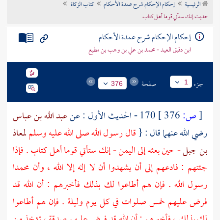
الرئيسية
إحكام الإحكام شرح عمدة الأحكام
كتاب الزكاة
تراجم الأعلام
حديث إنك ستأتي قوما أهل كتاب
إحكام الإحكام شرح عمدة الأحكام
ابن دقيق العيد - محمد بن علي بن وهب بن مطيع
جزء
صفحة
1
376
[
ص:
376 ]
170 - الحديث الأول : عن
عبد الله بن عباس
رضي الله عنهما قال : {
قال رسول الله صلى الله عليه وسلم
لمعاذ
بن جبل
- حين بعثه إلى
اليمن
- إنك ستأتي قوما أهل كتاب . فإذا
جئتهم : فادعهم إلى أن يشهدوا أن لا إله إلا الله ، وأن محمدا
رسول الله . فإن هم أطاعوا لك بذلك فأخبرهم : أن الله قد
فرض عليهم خمس صلوات في كل يوم وليلة . فإن هم أطاعوا
لك بذلك ، فأخبرهم : أن الله قد فرض عليهم صدقة ، تؤخذ من