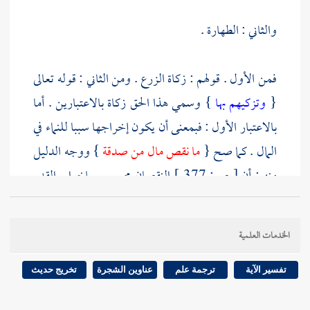
والثاني : الطهارة .
فمن الأول . قولهم : زكاة الزرع . ومن الثاني : قوله تعالى
{
وتزكيهم بها
} وسمي هذا الحق زكاة بالاعتبارين . أما
بالاعتبار الأول : فبمعنى أن يكون إخراجها سببا للنماء في
المال . كما صح {
ما نقص مال من صدقة
} ووجه الدليل
منه : أن
[
ص:
377 ]
النقصان محسوس بإخراج القدر
الواجب . فلا يكون غير ناقص إلا بزيادة تبلغه إلى ما كان
عليه ، على المعنيين جميعا . أعني : المعنوي والحسي في
الخدمات العلمية
الزيادة . أو بمعنى : أن متعلقها الأموال ذات النماء .
وسميت بالنماء لتعلقها به أو بمعنى تضعيف أجورها . كما
تفسير الآية
ترجمة علم
عناوين الشجرة
تخريج حديث
جاء {
إن الله يربي الصدقة حتى تكون كالجبل .
}
وأما