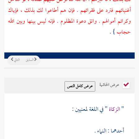
أغنيائهم فترد على فقرائهم . فإن هم أطاعوا لك بذلك ، فإياك
وكرائم أموالهم . واتق دعوة المظلوم . فإنه ليس بينها وبين الله
حجاب
} .
السابق
التالي
عرض الحاشية
"
الزكاة
" في اللغة لمعنيين :
أحدهما : النماء .