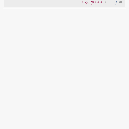
الرئيسية
المكتبة الإسلامية
تراجم الأعلام