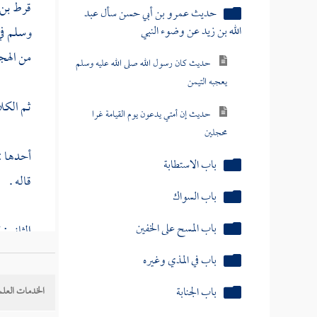
قرط بن 
حديث عمرو بن أبي حسن سأل عبد
الله بن زيد عن وضوء النبي
وسلم ف
من الهج
حديث كان رسول الله صلى الله عليه وسلم
يعجبه التيمن
ثم الكل
حديث إن أمتي يدعون يوم القيامة غرا
محجلين
أحدها :
باب الاستطابة
قاله .
باب السواك
باب المسح على الخفين
الثاني :
النسيئة
}
باب في المذي وغيره
باب الجنابة
الخدمات العلم
ومعنى ال