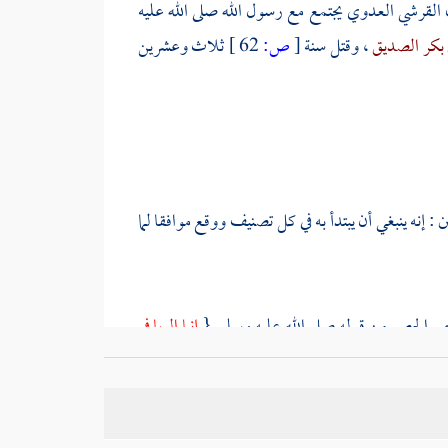
ب القرشي العدوي
يجتمع مع رسول الله صلى الله عليه
 بكر الصديق
، وقتل سنة
[
ص:
62 ]
ثلاث وعشرين
ن : إنه ينبغي أن يبتدأ به في كل تصنيف ووقع موافقا لما
هم الحصر من قوله صلى الله عليه وسلم {
إنما الربا في
 ذلك اتفاق على أنها للحصر .