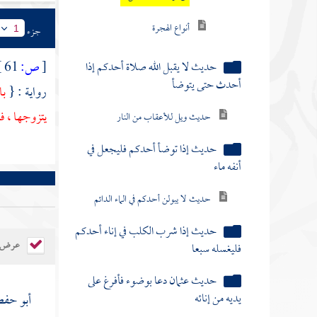
أنواع الهجرة
جزء
1
حديث لا يقبل الله صلاة أحدكم إذا
[
ص:
61 ]
أحدث حتى يتوضأ
رواية : {
با
يتزوجها ، فه
حديث ويل للأعقاب من النار
حديث إذا توضأ أحدكم فليجعل في
أنفه ماء
حديث لا يبولن أحدكم في الماء الدائم
حديث إذا شرب الكلب في إناء أحدكم
عرض ال
فليغسله سبعا
حديث عثمان دعا بوضوء فأفرغ على
يديه من إنائه
أبو حفص