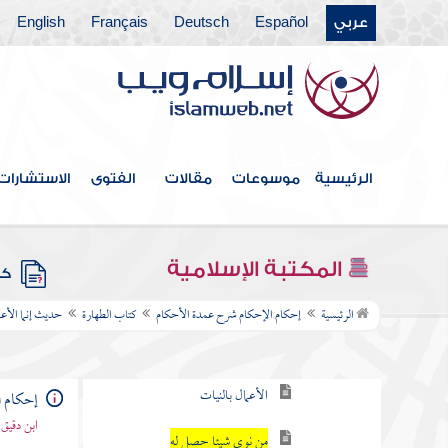
عربي
Español
Deutsch
Français
English
الرئيسية
موسوعات
مقالات
الفتوى
الاستشارات
فهرس الكتاب
المكتبة الإسلامية
كتاب الطهارة
كتب
حديث إنما الأعمال بالنيات
الرئيسية
إحكام الإحكام شرح عمدة الأحكام
كتاب الطهارة
حديث إنما الأعم
ما يتعلق بالجوارح وبالقلوب
الأعمال بالنيات
إحكام ا
ابن دقيق
من نوى شيئا حصل له