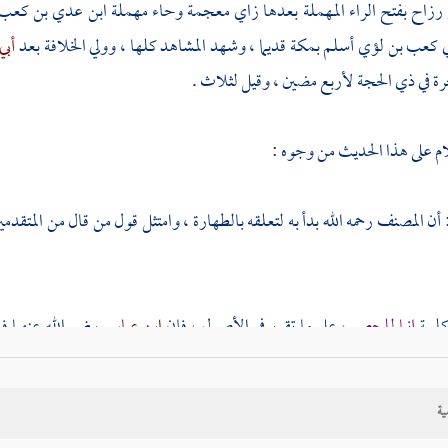
رزاح بفتح الراء المهملة بعدها زاي معجمة وحاء مهملة ابن عدي بن كع
ي
كعب بن لؤي
أسلم
بمكة
قديما ، وشهد المشاهد كلها ، وولي الخلافة بعد
أبي
رة في ذي الحجة لأربع مضين ، وقيل لثلاث .
ام على هذا الحديث من وجوه :
 أن
المصنف
رحمه الله بدأ به لتعلقه بالطهارة ، وامتثل قول من قال من المتقدمي
 كلمة
إنما للحصر
، على ما تقرر في الأصول ، فإن
ابن عباس
رضي الله عنهما ف
 وعورض بدليل آخر يقتضي تحريم ربا الفضل ، ولم يعارض في فهمه للحصر وفي
ية
حصر فيها : إثبات الحكم في المذكور ، ونفيه عما عداه .