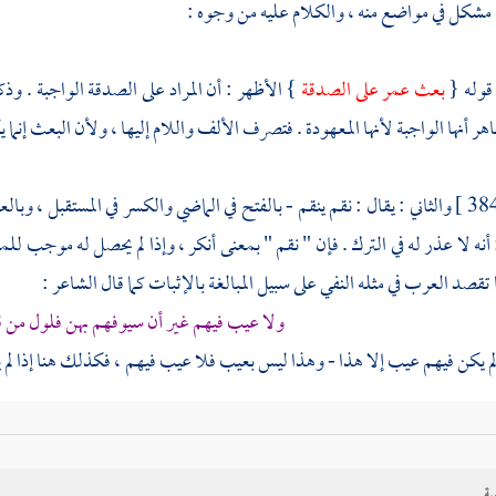
مشكل في مواضع منه ، والكلام عليه من وجوه :
 قوله {
بعث
عمر
على الصدقة
} الأظهر : أن المراد على الصدقة الواجبة . وذك
هر أنها الواجبة لأنها المعهودة . فتصرف الألف واللام إليها ، ولأن البعث إنم
والثاني : يقال : نقم ينقم - بالفتح في الماضي والكسر في المستقبل ، وب
أنه لا عذر له في الترك . فإن " نقم " بمعنى أنكر ، وإذا لم يحصل له موجب للمنع
 تقصد العرب في مثله النفي على سبيل المبالغة بالإثبات كما قال الشاعر :
ولا عيب فيهم غير أن سيوفهم بهن فلول من ق
لم يكن فيهم عيب إلا هذا - وهذا ليس بعيب فلا عيب فيهم ، فكذلك هنا إذا لم ين
 " العتاد " ما أعد الرجل من السلاح والدواب وآلات الحرب . وقد وقع في هذه 
ية