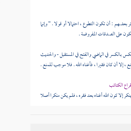
ر بعضهم : أن تكون التطوع ، احتمالا أو قولا . " وإنما
ا يكون على الصدقات المفروضة .
العكس بالكسر في الماضي والفتح في المستقبل - والحديث
 ، إلا أن كان فقيرا ، فأغناه الله . فلا موجب للمنع .
راع الكتائب
كر إلا كون الله أغناه بعد فقره ، فلم يكن منكرا أصلا
الرواية " أعتاده " وفي أخرى " أعتده " واختلف فيها