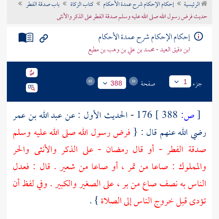
الرئيسية
إحكام الإحكام شرح عمدة الأحكام
كتاب الزكاة
باب صدقة الفطر
تراجم الأعلام
حديث فرض رسول الله صلى الله عليه وسلم صدقة الفطر على الذكر والأنثى
إحكام الإحكام شرح عمدة الأحكام
ابن دقيق العيد - محمد بن علي بن وهب بن مطيع
جزء
صفحة
1
388
[
ص:
388 ]
176 - الحديث الأول : عن
عبد الله بن عمر
رضي الله عنهم قال : {
فرض رسول الله صلى الله عليه وسلم
صدقة الفطر - أو قال رمضان - على الذكر والأنثى والحر
والمملوك : صاعا من تمر ، أو صاعا من شعير . قال : فعدل
الناس به نصف صاع من بر ، على الصغير والكبير . وفي لفظ أن
تؤدى قبل خروج الناس إلى الصلاة
} .