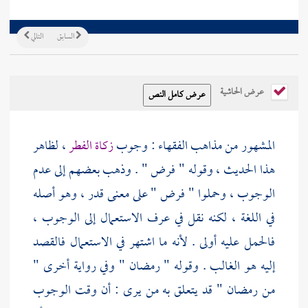
السابق
التالي
عرض الحاشية
المشهور من مذاهب الفقهاء : وجوب
زكاة الفطر
، لظاهر
هذا الحديث ، وقوله " فرض " . وذهب بعضهم إلى عدم
الوجوب ، وحملوا " فرض " على معنى قدر ، وهو أصله
في اللغة ، لكنه نقل في عرف الاستعمال إلى الوجوب ،
فالحمل عليه أولى . لأنه ما اشتهر في الاستعمال فالقصد
إليه هو الغالب . وقوله " رمضان " وفي رواية أخرى "
من رمضان " قد يتعلق به من يرى : أن وقت الوجوب