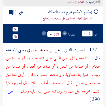
الرئيسية
المكتبة الإسلامية
تراجم الأعلام
إحكام الإحكام شرح عمدة الأحكام
ابن دقيق العيد - محمد بن علي بن وهب بن مطيع
جزء
صفحة
1
389
177 - الحديث الثاني : عن
أبي سعيد الخدري
رضي الله عنه
قال {
كنا نعطيها في زمن النبي صلى الله عليه وسلم صاعا من
طعام ، أو صاعا من شعير ، أو صاعا من أقط ، أو صاعا من
زبيب . فلما جاء
معاوية
، وجاءت السمراء ، قال : أرى مدا من
هذه يعدل مدين . قال
أبو سعيد
: أما أنا : فلا أزال أخرجه كما
كنت أخرجه على عهد رسول الله صلى الله عليه وسلم
}
[
ص:
390 ]