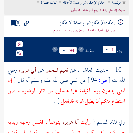
الرئيسية
إحكام الإحكام شرح عمدة الأحكام
كتاب الطهارة
تراجم الأعلام
حديث إن أمتي يدعون يوم القيامة غرا محجلين
إحكام الإحكام شرح عمدة الأحكام
ابن دقيق العيد - محمد بن علي بن وهب بن مطيع
جزء
صفحة
1
94
10 - الحديث العاشر : عن
نعيم المجمر
عن
أبي هريرة
رضي
الله عنه
[
ص:
94 ]
عن النبي صلى الله عليه وسلم أنه قال {
إن
أمتي يدعون يوم القيامة غرا محجلين من آثار الوضوء ، فمن
استطاع منكم أن يطيل غرته فليفعل
} .
وفي لفظ
لمسلم
{
رأيت
أبا هريرة
يتوضأ ، فغسل وجهه ويديه
حتى كاد يبلغ المنكبين ، ثم غسل رجليه حتى رفع إلى الساقين ،