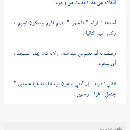
الكلام على هذا الحديث من وجوه :
أحدها : قوله " المجمر " بضم الميم وسكون الجيم ،
وكسر الميم الثانية .
وصف به
أبو نعيم بن عبد الله
. ; لأنه كان يجمر المسجد ،
أي يبخره .
الثاني : قوله " إن أمتي يدعون يوم القيامة غرا محجلين "
يحتمل " غرا " وجهين :
أحدهما : أن يكون مفعولا ليدعون ، كأنه بمعنى يسمون
غرا .
الخدمات العلمية