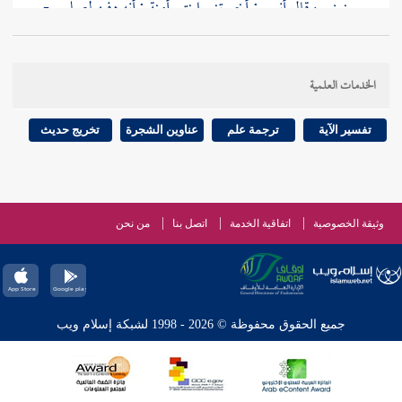
سنين . وقال
أنس
: أخبرتني ابنتي
أمنة
: أنه دفن لصلبي -
إلى مقدم
الحجاج
البصرة
- بضع وعشرون ومائة .
الخدمات العلمية
الكلام على هذا الحديث من وجوه :
تفسير الآية
ترجمة علم
عناوين الشجرة
تخريج حديث
أحدها " : الاستطابة " إزالة الأذى عن المخرجين بحجر
وما يقوم مقامه .
وثيقة الخصوصية
اتفاقية الخدمة
اتصل بنا
من نحن
مأخوذ من الطيب ، يقال : استطاب الرجل فهو مستطيب
. وأطاب ، فهو مطيب .
جميع الحقوق محفوظة © 2026 - 1998 لشبكة إسلام ويب
الثاني : " الخلاء " بالمد في الأصل : هو المكان الخالي .
كانوا يقصدونه لقضاء الحاجة .