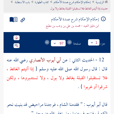
الرئيسية
إحكام الإحكام شرح عمدة الأحكام
كتاب الطهارة
باب الاستطابة
تراجم الأعلام
حديث إذا أتيتم الغائط فلا تستقبلوا القبلة بغائط ولا بول
إحكام الإحكام شرح عمدة الأحكام
ابن دقيق العيد - محمد بن علي بن وهب بن مطيع
جزء
صفحة
1
97
12 - الحديث الثاني : عن
أبي أيوب الأنصاري
رضي الله عنه
قال : قال رسول الله صلى الله عليه وسلم {
إذا أتيتم الغائط ،
فلا تستقبلوا القبلة بغائط ولا بول ، ولا تستدبروها ، ولكن
شرقوا أو غربوا
} .
قال
أبو أيوب
: " فقدمنا
الشام
، فوجدنا مراحيض قد بنيت نحو
الكعبة
، فننحرف عنها ، ونستغفر الله عز وجل " .