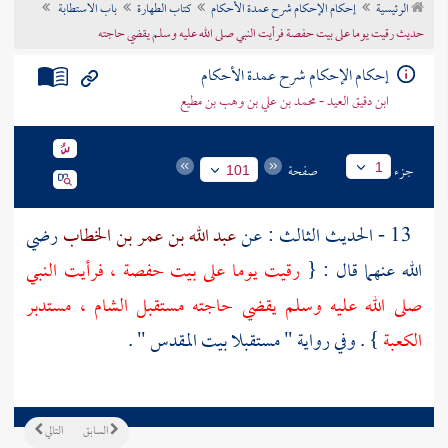
الرئيسية
إحكام الإحكام شرح عمدة الأحكام
كتاب الطهارة
باب الاستطابة
تراجم الأعلام
حديث رقيت يوما على بيت حفصة فرأيت النبي صلى الله عليه وسلم يقضي حاجته
إحكام الإحكام شرح عمدة الأحكام
ابن دقيق العيد - محمد بن علي بن وهب بن مطيع
جزء
صفحة
1
101
13 - الحديث الثالث : عن
عبد الله بن عمر بن الخطاب
رضي
الله عنهما قال : {
رقيت يوما على بيت
حفصة
، فرأيت النبي
صلى الله عليه وسلم يقضي حاجته مستقبل
الشام
، مستدبر
الكعبة
} . وفي رواية " مستقبلا
بيت المقدس
" .
السابق
التالي