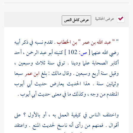
عرض الحاشية
"
" عبد الله بن عمر " بن الخطاب
. تقدم نسبه في ذكر أبيه
رضي الله عنهما
[
ص:
102 ]
كنيته
أبو عبد الرحمن
، أحد
أكابر الصحابة علما ودينا . توفي سنة ثلاث وسبعين ،
وقيل سنة أربع وسبعين . وقال
مالك
: بلغ
ابن عمر
سبعا
وثمانين سنة . هذا الحديث يعارض حديث
أبي أيوب
المتقدم من وجه ، وكذلك ما في معنى حديث
أبي أيوب
.
واختلف الناس في كيفية العمل به ، أو بالأول ؟ على
أقوال . فمنهم من رأى أنه ناسخ لحديث المنع . واعتقد