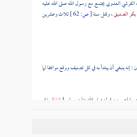
ب القرشي العدوي
يجتمع مع رسول الله صلى الله عليه
 بكر الصديق
، وقتل سنة
[
ص:
62 ]
ثلاث وعشرين
ن : إنه ينبغي أن يبتدأ به في كل تصنيف ووقع موافقا لما
هم الحصر من قوله صلى الله عليه وسلم {
إنما الربا في
 ذلك اتفاق على أنها للحصر .