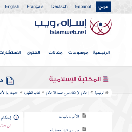
عربي
Español
Deutsch
Français
English
الرئيسية
موسوعات
مقالات
الفتوى
الاستشارات
فهرس الكتاب
المكتبة الإسلامية
كتاب الطهارة
كتب
حديث إنما الأعمال بالنيات
الرئيسية
إحكام الإحكام شرح عمدة الأحكام
كتاب الطهارة
حديث إنما الأعم
ما يتعلق بالجوارح وبالقلوب
الأعمال بالنيات
إحكام ا
ابن دقيق
من نوى شيئا حصل له