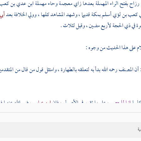
رزاح بفتح الراء المهملة بعدها زاي معجمة وحاء مهملة ابن عدي بن كع
ي
كعب بن لؤي
أسلم
بمكة
قديما ، وشهد المشاهد كلها ، وولي الخلافة بعد
أبي
رة في ذي الحجة لأربع مضين ، وقيل لثلاث .
ام على هذا الحديث من وجوه :
 أن
المصنف
رحمه الله بدأ به لتعلقه بالطهارة ، وامتثل قول من قال من المتقدمي
 كلمة
إنما للحصر
، على ما تقرر في الأصول ، فإن
ابن عباس
رضي الله عنهما ف
 وعورض بدليل آخر يقتضي تحريم ربا الفضل ، ولم يعارض في فهمه للحصر وفي
ية
حصر فيها : إثبات الحكم في المذكور ، ونفيه عما عداه .