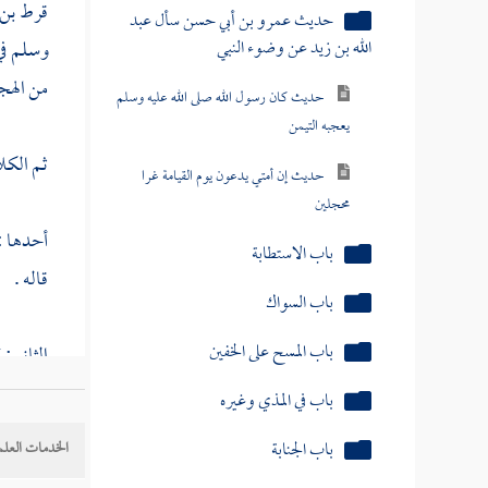
قرط بن 
حديث عمرو بن أبي حسن سأل عبد
الله بن زيد عن وضوء النبي
وسلم ف
من الهج
حديث كان رسول الله صلى الله عليه وسلم
يعجبه التيمن
ثم الكل
حديث إن أمتي يدعون يوم القيامة غرا
محجلين
أحدها :
باب الاستطابة
قاله .
باب السواك
باب المسح على الخفين
الثاني :
النسيئة
}
باب في المذي وغيره
باب الجنابة
الخدمات العلم
ومعنى ال