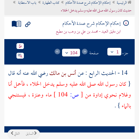
الرئيسية
إحكام الإحكام شرح عمدة الأحكام
كتاب الطهارة
باب الاستطابة
تراجم الأعلام
حديث كان رسول الله صلى الله عليه وسلم يدخل الخلاء
إحكام الإحكام شرح عمدة الأحكام
ابن دقيق العيد - محمد بن علي بن وهب بن مطيع
جزء
صفحة
1
104
14 - الحديث الرابع : عن
أنس بن مالك
رضي الله عنه أنه قال
{
كان رسول الله صلى الله عليه وسلم يدخل الخلاء ، فأحمل أنا
وغلام نحوي إداوة من
[
ص:
104 ]
ماء وعنزة ، فيستنجي
بالماء
} .
السابق
التالي