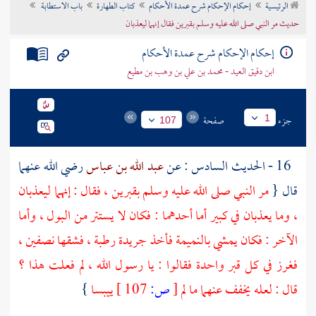
الرئيسية
إحكام الإحكام شرح عمدة الأحكام
كتاب الطهارة
باب الاستطابة
تراجم الأعلام
حديث مر النبي صلى الله عليه وسلم بقبرين فقال إنهما ليعذبان
إحكام الإحكام شرح عمدة الأحكام
ابن دقيق العيد - محمد بن علي بن وهب بن مطيع
جزء
صفحة
1
107
16 - الحديث السادس : عن
عبد الله بن عباس
رضي الله عنهما
قال {
مر النبي صلى الله عليه وسلم بقبرين ، فقال : إنهما ليعذبان
، وما يعذبان في كبير أما أحدهما : فكان لا يستتر من البول ، وأما
الآخر : فكان يمشي بالنميمة فأخذ جريدة رطبة ، فشقها نصفين ،
فغرز في كل قبر واحدة فقالوا : يا رسول الله ، لم فعلت هذا ؟
قال : لعله يخفف عنهما ما لم
[
ص:
107 ]
ييبسا
}