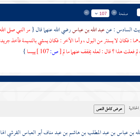
صفحة
107
عبد الله بن عباس
رضي الله عنهما قال {
مر النبي صلى الله
دهما : فكان لا يستتر من البول ، وأما الآخر : فكان يمشي بالنميمة فأخذ جريدة
لم فعلت هذا ؟ قال : لعله يخفف عنهما ما لم
[
ص:
107 ]
ييبسا
}
حاشية
لله بن عباس بن عبد المطلب بن هاشم بن عبد مناف أبو العباس القرشي اله