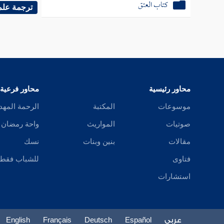
كتاب العتق
- قد اخت
ترجمة علم
أحدهما 
والثاني 
محاور رئيسية
محاور فرعية
بالاحترا
موسوعات
المكتبة
الرحمة المهد
واحتجاب 
صوتيات
المواريث
واحة رمضان
مقالات
بنين وبنات
نسك
أحدهما 
فتاوى
للشباب فقط
حصل الع
استشارات
القبر خ
لابتداء 
سبب عذاب
عربي
Español
Deutsch
Français
English