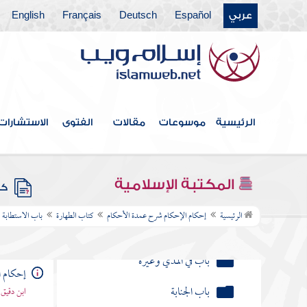
بيمينه وهو يبول
عربي
Español
Deutsch
Français
English
حديث مر النبي صلى الله عليه
وسلم بقبرين فقال إنهما ليعذبان
النميمة المحرمة
النبات يسبح ما دام رطبا
الرئيسية
موسوعات
مقالات
الفتوى
الاستشارات
الميت ينتفع بقراءة القرآن
على قبره
المكتبة الإسلامية
كتب
باب السواك
الرئيسية
إحكام الإحكام شرح عمدة الأحكام
كتاب الطهارة
باب الاستطابة
باب المسح على الخفين
باب في المذي وغيره
إحكام ا
باب الجنابة
ابن دقيق