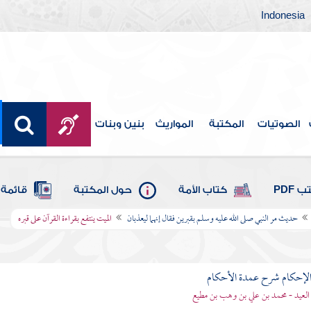
Indonesia
الصوتيات
المكتبة
المواريث
بنين وبنات
 PDF
كتاب الأمة
حول المكتبة
قائمة 
حديث مر النبي صلى الله عليه وسلم بقبرين فقال إنهما ليعذبان
الميت ينتفع بقراءة القرآن على قبره
لإحكام شرح عمدة الأحكام
 العيد - محمد بن علي بن وهب بن مطيع