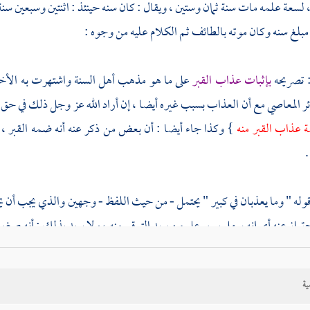
 لسعة علمه مات سنة ثمان وستين ، ويقال : كان سنه حينئذ : اثنتين وسبعين سن
 مبلغ سنه وكان موته
بالطائف
ثم الكلام عليه من وجوه :
 تصريحه
بإثبات عذاب القبر
على ما هو مذهب أهل السنة واشتهرت به الأخب
ر المعاصي مع أن العذاب بسبب غيره أيضا ، إن أراد الله عز وجل ذلك في ح
ة عذاب القبر منه
} وكذا جاء أيضا : أن بعض من ذكر عنه أنه ضمه القبر ، 
.
 قوله " وما يعذبان في كبير " يحتمل - من حيث اللفظ - وجهين والذي يجب أن يحمل ع
حتراز عنه أي إنه سهل يسير على من يريد التوقي منه ، ولا يريد بذلك : أنه صغي
ث " وإنه لكبير " فيحمل قوله " وإنه لكبير " على كبر الذنب .
ية
وما يعذبان في كبير " على سهولة الدفع والاحتراز الثالث : قوله " أما أحدهما :