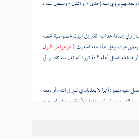
ة وبعضهم يروي سنة إحدى - أو اثنتين - وسبعين سنة ،
ار وفي إضافة عذاب القبر إلى البول خصوصية تخصه
ق بعض عباده وعلى هذا جاء الحديث {
تنزهوا من البول
أو ضغطه فسئل أهله ؟ فذكروا أنه كان منه تقصير في
ليه منهما : أنهما لا يعذبان في كبير إزالته ، أو دفعه
ر من الذنوب ، غير كبير منها ; لأنه قد ورد في الصحيح
 فكان لا يستتر من بوله " هذه اللفظة - أعني " يستتر "