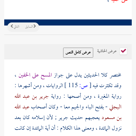
السابق
التالي
عرض الحاشية
مختصر كلا الحديثين يدل على جواز
المسح على الخفين
،
وقد تكثرت فيه
[
ص:
115 ]
الروايات ، ومن أشهرها :
رواية
المغيرة
، ومن أصحها : رواية
جرير بن عبد الله
البجلي
- بفتح الباء والجيم معا - وكان أصحاب
عبد الله
بن مسعود
يعجبهم حديث
جرير
; لأن إسلامه كان بعد
نزول المائدة ، ومعنى هذا الكلام : أن آية المائدة إن كانت