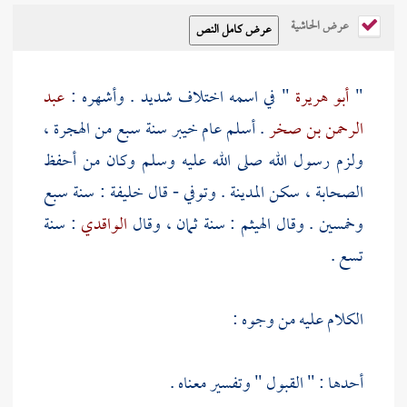
عرض الحاشية
"
أبو هريرة
" في اسمه اختلاف شديد . وأشهره :
عبد
الرحمن بن صخر
. أسلم عام
خيبر
سنة سبع من الهجرة ،
ولزم رسول الله صلى الله عليه وسلم وكان من أحفظ
الصحابة ، سكن
المدينة
. وتوفي - قال
خليفة
: سنة سبع
وخمسين . وقال
الهيثم
: سنة ثمان ، وقال
الواقدي
: سنة
تسع .
الكلام عليه من وجوه :
أحدها : " القبول " وتفسير معناه .