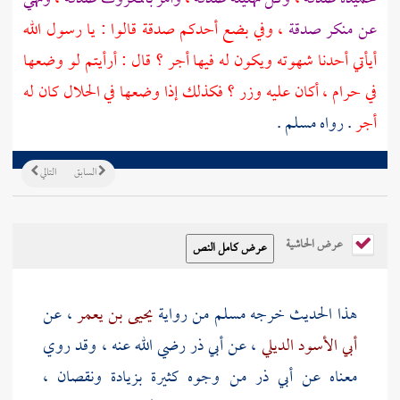
عن منكر صدقة
، وفي بضع أحدكم صدقة قالوا : يا رسول الله
أيأتي أحدنا شهوته ويكون له فيها أجر ؟ قال : أرأيتم لو وضعها
في حرام ، أكان عليه وزر ؟ فكذلك إذا وضعها في الحلال كان له
أجر
. رواه
مسلم
.
السابق
التالي
عرض الحاشية
هذا الحديث خرجه
مسلم
من رواية
يحيى بن يعمر
، عن
أبي الأسود الديلي
، عن
أبي ذر
رضي الله عنه ، وقد روي
معناه عن
أبي ذر
من وجوه كثيرة بزيادة ونقصان ،