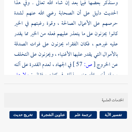
وسنذكر بعضها فيما بعد إن شاء الله تعالى . وفي هذا
الحديث دليل على أن الصحابة رضي الله عنهم لشدة
حرصهم على الأعمال الصالحة ، وقوة رغبتهم في الخير
كانوا يحزنون على ما يتعذر عليهم فعله من الخير مما يقدر
عليه غيرهم ، فكان الفقراء يحزنون على فوات الصدقة
بالأموال التي يقدر عليها الأغنياء ، ويحزنون على التخلف
عن الخروج
[
ص:
57 ]
في الجهاد ، لعدم القدرة على آلته
، وقد أخبر الله عنهم بذلك في كتابه ، فقال :
ولا على
الذين إذا ما أتوك لتحملهم قلت لا أجد ما أحملكم عليه
تولوا وأعينهم تفيض من الدمع حزنا ألا يجدوا ما ينفقون
الخدمات العلمية
[ التوبة : 92 ] . وفي هذا الحديث : أن الفقراء غبطوا أهل
الدثور - والدثور : هي الأموال - مما يحصل لهم من أجر
تفسير الآية
ترجمة علم
عناوين الشجرة
تخريج حديث
الصدقة بأموالهم ، فدلهم النبي صلى الله عليه وسلم على