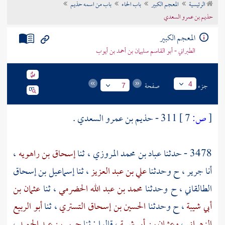
الرئيسية
المعجم الكبير
باب الحاء
باب من اسمه حذيم
تراجم الأعلام
حذيم بن عمرو السعدي
المعجم الكبير
الطبراني - أبو القاسم سليمان بن أحمد بن أيوب
جزء
صفحة
4
7
[
ص:
7 ]
311 -
حذيم بن عمرو السعدي
.
3478 - حدثنا
عباد بن محمد المروزي
، ثنا
إسحاق بن راهويه
،
أنا
جرير
، ح وحدثنا
علي بن عبد العزيز
، ثنا
إسماعيل بن إسحاق
الطالقاني
، ح وحدثنا
محمد بن عبد الله الحضرمي
، ثنا
عثمان بن
أبي شيبة
، ح وحدثنا
الحسين بن إسحاق التستري
، ثنا
أبو الربيع
الزهراني
،
وعثمان بن أبي شيبة
، قالوا : ثنا
جرير بن عبد الحميد
،