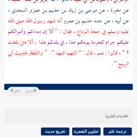
عن
مغيرة
، عن
موسى بن زياد بن حذيم بن عمرو السعدي
،
عن أبيه ، عن جده
حذيم بن عمرو
أنه شهد رسول الله صلى الله
عليه وسلم في حجة الوداع ، فقال : "
ألا إن دماءكم وأموالكم
عليكم حرام كحرمة يومكم هذا ، في بلدكم هذا
، ألا هل بلغت
؟ " ، قالوا : نعم ، قال : " اللهم اشهد " . " واللفظ لحديث
أبي
الربيع
" .
السابق
التالي
الخدمات العلمية
ترجمة علم
عناوين الشجرة
تخريج حديث