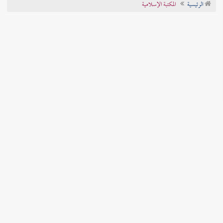
الرئيسية
المكتبة الإسلامية
تراجم الأعلام