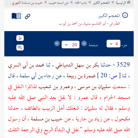
الرئيسية
المعجم الكبير
باب الحاء
من اسمه حبيب
حبيب بن مسلمة الفهري
تراجم الأعلام
المعجم الكبير
الطبراني - أبو القاسم سليمان بن أحمد بن أيوب
جزء
صفحة
4
20
3529 - حدثنا
بكر بن سهل الدمياطي
، ثنا
محمد بن أبي السري
، ثنا
[
ص:
20 ]
ضمرة بن ربيعة
، عن
رجاء بن أبي سلمة
، قال
:
سمعت
سليمان بن موسى
،
وعمرو بن شعيب
تذاكرا النفل في
مسجد الحرام
، قال
عمرو
: لا نفل بعد النبي صلى الله عليه
وسلم ، فقال له
سليمان
: شغلك أهل الزبيب
بالطائف
، حدثنا
مكحول
، عن
زياد بن جارية
، عن
حبيب بن مسلمة
، أن رسول
الله صلى الله عليه وسلم " نفل في البدأة الربع وفي الرجعة الثلث