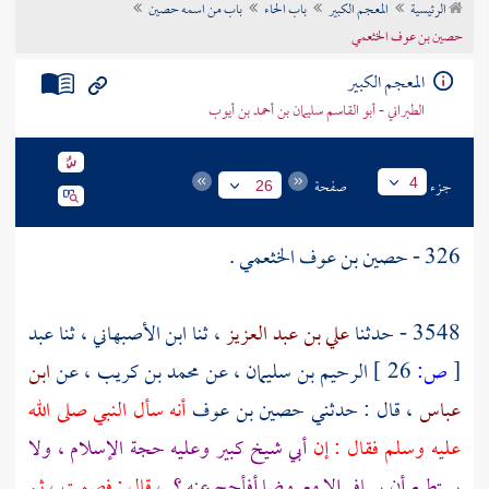
الرئيسية
المعجم الكبير
باب الحاء
باب من اسمه حصين
تراجم الأعلام
حصين بن عوف الخثعمي
المعجم الكبير
الطبراني - أبو القاسم سليمان بن أحمد بن أيوب
جزء
صفحة
4
26
326 -
حصين بن عوف الخثعمي
.
3548 - حدثنا
علي بن عبد العزيز
، ثنا
ابن الأصبهاني
، ثنا
عبد
[
ص:
26 ]
الرحيم بن سليمان
، عن
محمد بن كريب
، عن
ابن
عباس
، قال : حدثني
حصين بن عوف
أنه سأل النبي صلى الله
عليه وسلم فقال : إن
أبي شيخ كبير وعليه حجة الإسلام ، ولا
يستطيع أن يسافر إلا معروضا أفأحج عنه ؟
، قال : فصمت ، ثم