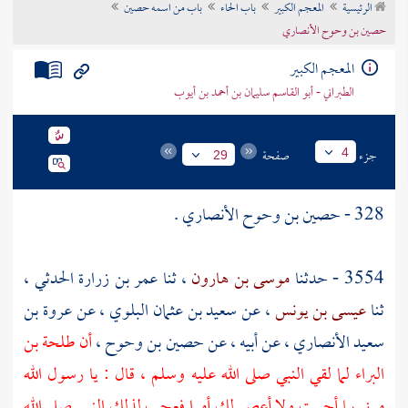
الرئيسية
المعجم الكبير
باب الحاء
باب من اسمه حصين
تراجم الأعلام
حصين بن وحوح الأنصاري
المعجم الكبير
الطبراني - أبو القاسم سليمان بن أحمد بن أيوب
جزء
صفحة
4
29
328 -
حصين بن وحوح الأنصاري
.
3554 - حدثنا
موسى بن هارون
، ثنا
عمر بن زرارة الحدثي
،
ثنا
عيسى بن يونس
، عن
سعيد بن عثمان البلوي
، عن
عروة بن
سعيد الأنصاري
، عن أبيه ، عن
حصين بن وحوح
،
أن
طلحة بن
البراء
لما لقي النبي صلى الله عليه وسلم ، قال : يا رسول الله
مرني بما أحببت ولا أعصي لك أمرا فعجب لذلك النبي صلى الله