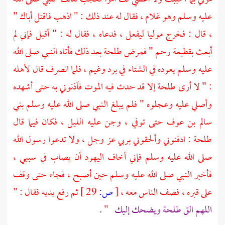
عليه وسلم وهو غلام ، فقال له عند ذلك : " اذهب فاقتل أباك "
، قال : فخرج موليا ليفعل ، فدعاه ، فقال له : " أقبل فإني لم
أبعث بقطيعة رحم " فمرض
طلحة
بعد ذلك فأتاه النبي صلى الله
عليه وسلم يعوده في الشتاء في برد وغيم ، فلما انصرف قال لأهله
: " لا أرى
طلحة
إلا قد حدث فيه الموت فآذنوني به حتى أشهده
وأصلي عليه وعجلوه " فلم يبلغ النبي صلى الله عليه وسلم
بني
سالم بن عوف
حتى توفي ، وجن عليه الليل ، فكان فيما قال
طلحة
: ادفنوني وألحقوني بربي عز وجل ، ولا تدعوا رسول الله
صلى الله عليه وسلم فإني أخاف
اليهود
أن يصاب في سببي ،
فأخبر النبي صلى الله عليه وسلم حين أصبح ، فجاء حتى وقف
على قبره ، فصف الناس معه ،
[
ص:
29 ]
ثم رفع يديه فقال : "
اللهم الق
طلحة
ويضحك إليك
"
.