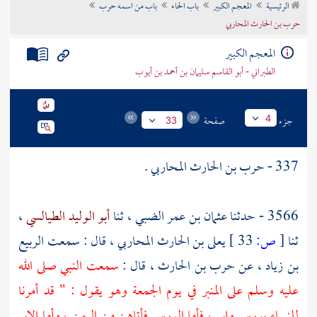
الرئيسية
المعجم الكبير
باب الحاء
باب من اسمه حرب
تراجم الأعلام
حرب بن الحارث المحاربي
المعجم الكبير
الطبراني - أبو القاسم سليمان بن أحمد بن أيوب
جزء
صفحة
4
33
337 -
حرب بن الحارث المحاربي .
3566 - حدثنا
عثمان بن عمر الضبي
، ثنا
أبو الوليد الطيالسي
،
ثنا
[
ص:
33 ]
يعلى بن الحارث المحاربي
، قال : سمعت
الربيع
بن زياد
، عن
حرب بن الحارث
، قال :
سمعت النبي صلى الله
عليه وسلم على المنبر في يوم الجمعة وهو يقول : " قد أمرنا
للنساء بورس وإبر ، فأما الورس فأتاهن من اليمن ، وأما الإبر