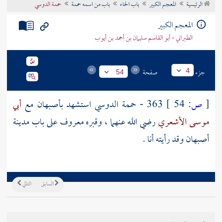
الرئيسية
المعجم الكبير
باب الحاء
باب من اسمه حممة
حممة الدوسي
تراجم الأعلام
المعجم الكبير
الطبراني - أبو القاسم سليمان بن أحمد بن أيوب
جزء
صفحة
4
54
[
ص:
54 ]
363 -
حممة الدوسي
استشهد
بأصبهان
مع
أبي
موسى الأشعري
رضي الله عنهما ، وقبره معروف على باب مدينة
أصبهان
وقد رأيته أنا .
السابق
التالي