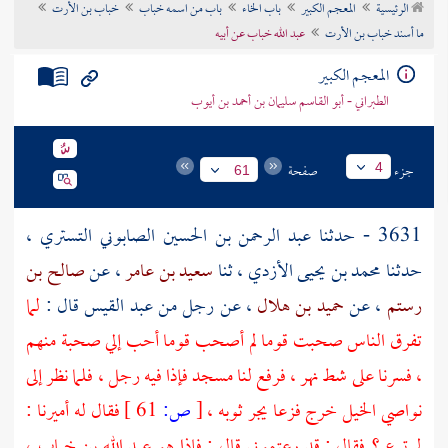
الرئيسية
المعجم الكبير
باب الخاء
باب من اسمه خباب
خباب بن الأرت
تراجم الأعلام
ما أسند خباب بن الأرت
عبد الله خباب عن أبيه
المعجم الكبير
الطبراني - أبو القاسم سليمان بن أحمد بن أيوب
جزء
صفحة
4
61
3631 - حدثنا
عبد الرحمن بن الحسين الصابوني التستري
،
حدثنا
محمد بن يحيى الأزدي
، ثنا
سعيد بن عامر
، عن
صالح بن
رستم
، عن
حميد بن هلال
، عن رجل من
عبد القيس
قال :
لما
تفرق الناس صحبت قوما لم أصحب قوما أحب إلي صحبة منهم
، فسرنا على شط نهر ، فرفع لنا مسجد فإذا فيه رجل ، فلما نظر إلى
نواصي الخيل خرج فزعا يجر ثوبه ،
[
ص:
61 ]
فقال له أميرنا :
لم ترع ؟ فقال : قد رعتموني قال : فإذا هو
عبد الله بن خباب
،