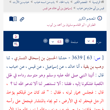
الرئيسية
المعجم الكبير
باب الخاء
باب من اسمه خباب
خباب بن الأرت
تراجم الأعلام
قيس بن أبي حازم عن خباب
إسماعيل بن أبي خالد عن قيس
المعجم الكبير
الطبراني - أبو القاسم سليمان بن أحمد بن أيوب
جزء
صفحة
4
63
[
ص:
63 ]
3639 - حدثنا
الحسين بن إسحاق التستري
، ثنا
وهب بن بقية
، أنا
خالد
، عن
إسماعيل
، عن
قيس
، عن
خباب
،
قال :
أتينا النبي صلى الله عليه وسلم وهو متوسد رداءه في ظل
الكعبة فشكونا إليه ، فقلنا : ألا تستنصر لنا ألا تدعو الله لنا ؟
،
قال : فجلس محمار لونه ، فقال : " قد كان من قبلكم يؤخذ
الرجل فيحفر له في الأرض ، ثم يجاء بالمنشار فيجعل على رأسه
فيجعل فلقتين ما يصرفه عن دينه ، والله ليتمن الله هذا الأمر