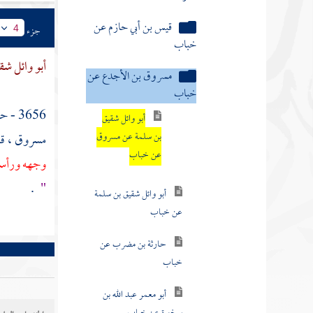
قيس بن أبي حازم عن
جزء
4
خباب
أبو وائل شق
مسروق بن الأجدع عن
خباب
3656 - حدثنا
أبو وائل شقيق
بن سلمة عن مسروق
مسروق
، ق
عن خباب
وجهه ورأسه 
.
"
أبو وائل شقيق بن سلمة
عن خباب
حارثة بن مضرب عن
خباب
أبو معمر عبد الله بن