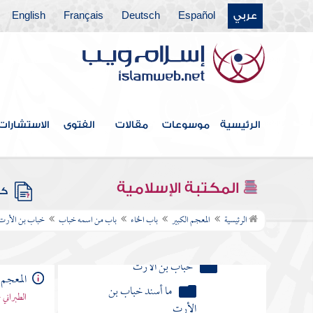
عربي
Español
Deutsch
Français
English
باب الألف
باب الباء
باب التاء
باب الثاء
الرئيسية
موسوعات
مقالات
الفتوى
الاستشارات
باب الجيم
باب الحاء
المكتبة الإسلامية
كتب
باب الخاء
الرئيسية
المعجم الكبير
باب الخاء
باب من اسمه خباب
خباب بن الأرت
باب من اسمه خباب
خباب بن الأرت
المعجم 
ما أسند خباب بن
الطبراني 
الأرت