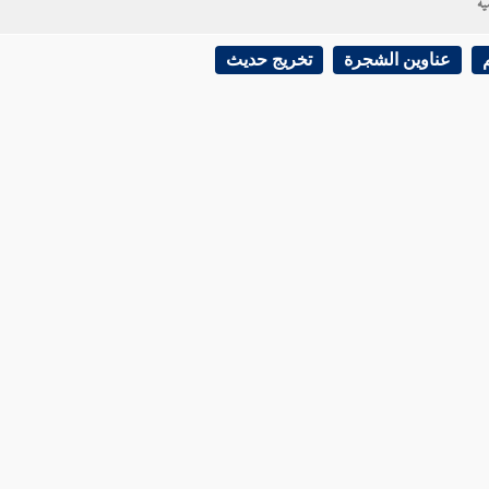
ية
عناوين الشجرة
تخريج حديث