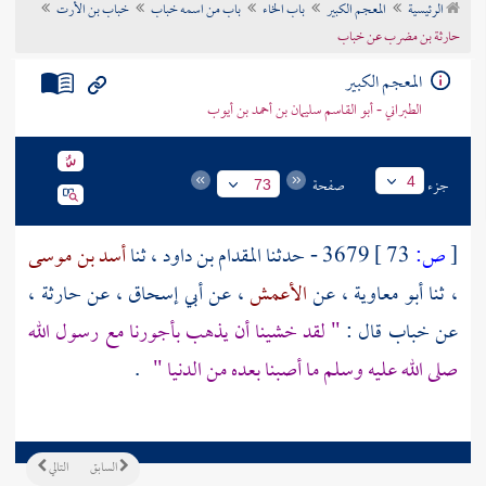
الرئيسية
المعجم الكبير
باب الخاء
باب من اسمه خباب
خباب بن الأرت
تراجم الأعلام
حارثة بن مضرب عن خباب
المعجم الكبير
الطبراني - أبو القاسم سليمان بن أحمد بن أيوب
جزء
صفحة
4
73
[
ص:
73 ]
3679 - حدثنا
المقدام بن داود
، ثنا
أسد بن موسى
، ثنا
أبو معاوية
، عن
الأعمش
، عن
أبي إسحاق
، عن
حارثة
،
عن
خباب
قال :
" لقد خشينا أن يذهب بأجورنا مع رسول الله
صلى الله عليه وسلم ما أصبنا بعده من الدنيا "
.
السابق
التالي