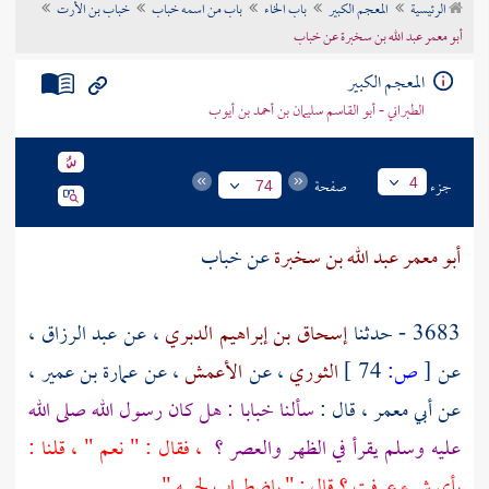
الرئيسية
المعجم الكبير
باب الخاء
باب من اسمه خباب
خباب بن الأرت
تراجم الأعلام
أبو معمر عبد الله بن سخبرة عن خباب
المعجم الكبير
الطبراني - أبو القاسم سليمان بن أحمد بن أيوب
جزء
صفحة
4
74
أبو معمر عبد الله بن سخبرة
عن
خباب
3683 - حدثنا
إسحاق بن إبراهيم الدبري
، عن
عبد الرزاق
،
عن
[
ص:
74 ]
الثوري
، عن
الأعمش
، عن
عمارة بن عمير
،
عن
أبي معمر
، قال :
سألنا
خبابا
: هل كان رسول الله صلى الله
عليه وسلم يقرأ في الظهر والعصر ؟
، فقال : " نعم " ، قلنا :
بأي شيء عرفت ؟ قال : " باضطراب لحييه "
.