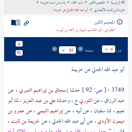
الرئيسية
المعجم الكبير
باب الخاء
باب من اسمه خزيمة
تراجم الأعلام
خزيمة بن ثابت الأنصاري
أبو عبد الله الجدلي عن خزيمة
المعجم الكبير
الطبراني - أبو القاسم سليمان بن أحمد بن أيوب
جزء
صفحة
4
92
أبو عبد الله الجدلي
عن
خزيمة
3749 -
[
ص:
92 ]
حدثنا
إسحاق بن إبراهيم الدبري
، عن
عبد الرزاق
، عن
الثوري
ح ، وحدثنا
علي بن عبد العزيز
، ثنا
أبو
نعيم
، ثنا
سفيان
، عن أبيه ، عن
إبراهيم التيمي
، عن
عمرو بن
ميمون الأودي
، عن
أبي عبد الله الجدلي
، عن
خزيمة بن ثابت
،
قال :
" جعل رسول الله صلى الله عليه وسلم ، ثلاثة أيام