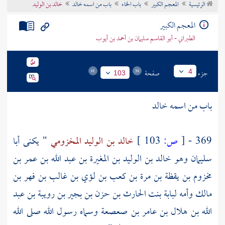
الرئيسية
المعجم الكبير
باب الخاء
باب من اسمه خالد
خالد بن الوليد
تراجم الأعلام
المعجم الكبير
الطبراني - أبو القاسم سليمان بن أحمد بن أيوب
جزء
صفحة
4
103
باب من اسمه خالد
369 -
[
ص:
103 ]
خالد بن الوليد المخزومي
" يكنى
أبا
سليمان
وهو
خالد بن الوليد بن المغيرة بن عبد الله بن عمر بن
مخزوم بن يقظة بن مرة بن كعب بن لؤي بن غالب بن فهر بن
مالك
وأمه
لبابة بنت الحارث بن حزن بن بجير بن رويبة بن عبد
الله بن هلال بن عامر بن صعصعة
وسماه رسول الله صلى الله