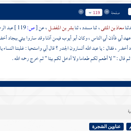
صفحة
119
معاذ بن المثنى
، ثنا
مسدد
، ثنا
بشر بن المفضل
، عن
[
ص:
119 ]
عبد الر
د أبي فأذن أبي الناس ، وكان
أبو أيوب
فيمن آذنا وقد ستروا بيتي ببجاد أخض
د أخضر ، فقال : يا
عبد الله
أتسترون الجدر ؟ قال أبي واستحيا : غلبننا النساء يا
ثم قال : " لا أطعم لكم طعاما ولا أدخل لكم بيتا " ثم خرج رحمه الله .
ية
عناوين الشجرة