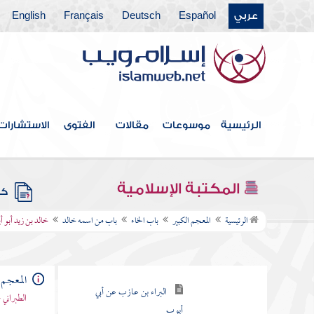
باب الحاء
عربي
Español
Deutsch
Français
English
باب الخاء
باب من اسمه خباب
باب من اسمه خزيمة
الرئيسية
موسوعات
مقالات
الفتوى
الاستشارات
باب من اسمه خالد
خالد بن الوليد
المكتبة الإسلامية
خالد بن زيد أبو أيوب
كتب
الأنصاري
الرئيسية
المعجم الكبير
باب الخاء
باب من اسمه خالد
خالد بن زيد أبو 
أبو أمامة الباهلي عن أبي
أيوب
المعجم 
البراء بن عازب عن أبي
الطبراني 
أيوب