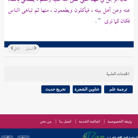
عنه وعن أهل بيته ، فيأكلون ويطعمون ، منها ثم تباهى الناس
فكان كما ترى
" .
السابق
التالي
الخدمات العلمية
ترجمة علم
عناوين الشجرة
تخريج حديث
وثيقة الخصوصية
اتفاقية الخدمة
اتصل بنا
من نحن