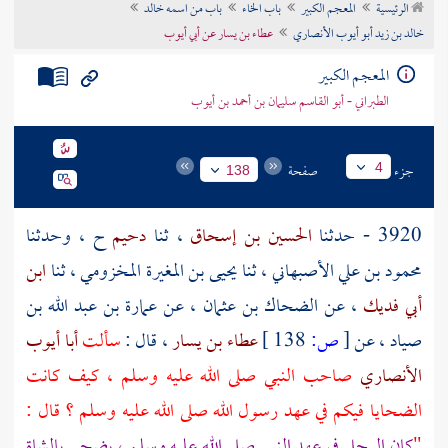
الرئيسية
المعجم الكبير
باب الخاء
باب من اسمه خالد
تراجم الأعلام
خالد بن زيد أبو أيوب الأنصاري
عطاء بن يسار عن أبي أيوب
المعجم الكبير
الطبراني - أبو القاسم سليمان بن أحمد بن أيوب
جزء
صفحة
4
138
3920 - حدثنا
الحسين بن إسحاق
، ثنا
دحيم
ح ، وحدثنا
محمود بن علي الأصبهاني
، ثنا
يحيى بن المغيرة المخزومي
، ثنا
ابن
أبي فديك
، عن
الضحاك بن عثمان
، عن
عمارة بن عبد الله بن
صياد
، عن
[
ص:
138 ]
عطاء بن يسار
، قال :
سألت
أبا أيوب
الأنصاري
صاحب النبي صلى الله عليه وسلم ، كيف كانت
الضحايا فيكم في عهد رسول الله صلى الله عليه وسلم ؟ قال :
"
كان الرجل في عهد النبي صلى الله عليه وسلم ، يضحي بالشاة