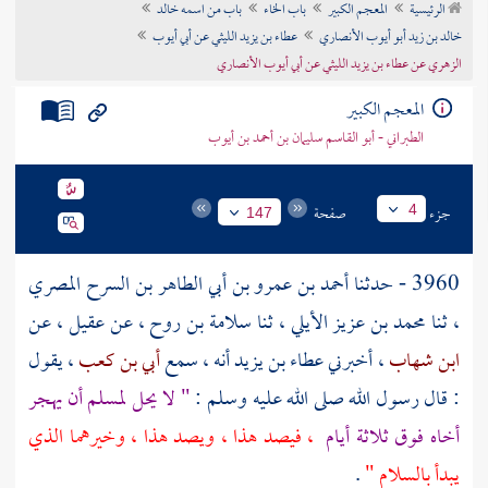
الرئيسية
المعجم الكبير
باب الخاء
باب من اسمه خالد
تراجم الأعلام
خالد بن زيد أبو أيوب الأنصاري
عطاء بن يزيد الليثي عن أبي أيوب
الزهري عن عطاء بن يزيد الليثي عن أبي أيوب الأنصاري
المعجم الكبير
الطبراني - أبو القاسم سليمان بن أحمد بن أيوب
جزء
صفحة
4
147
3960 - حدثنا
أحمد بن عمرو بن أبي الطاهر بن السرح المصري
، ثنا
محمد بن عزيز الأيلي
، ثنا
سلامة بن روح
، عن
عقيل
، عن
ابن شهاب
، أخبرني
عطاء بن يزيد
أنه ، سمع
أبي بن كعب
، يقول
: قال رسول الله صلى الله عليه وسلم :
" لا يحل لمسلم أن يهجر
أخاه فوق ثلاثة أيام
، فيصد هذا ، ويصد هذا ، وخيرهما الذي
يبدأ بالسلام "
.