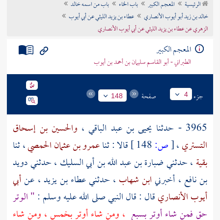
الرئيسية
المعجم الكبير
باب الخاء
باب من اسمه خالد
تراجم الأعلام
خالد بن زيد أبو أيوب الأنصاري
عطاء بن يزيد الليثي عن أبي أيوب
الزهري عن عطاء بن يزيد الليثي عن أبي أيوب الأنصاري
المعجم الكبير
الطبراني - أبو القاسم سليمان بن أحمد بن أيوب
جزء
صفحة
4
148
3965 - حدثنا
يحيى بن عبد الباقي
،
والحسين بن إسحاق
التستري
،
[
ص:
148 ]
قالا : ثنا
عمرو بن عثمان الحمصي
، ثنا
بقية
، حدثني
ضبارة بن عبد الله بن أبي السليك
، حدثني
دويد
بن نافع
، أخبرني
ابن شهاب
، حدثني
عطاء بن يزيد
، عن
أبي
أيوب الأنصاري
قال : قال النبي صلى الله عليه وسلم :
" الوتر
حق فمن شاء أوتر بسبع
، ومن شاء أوتر بخمس ، ومن شاء