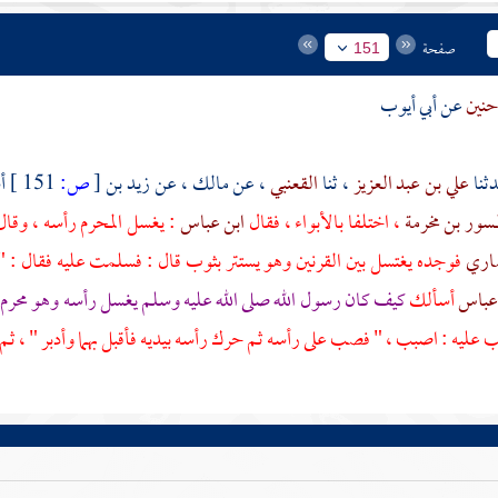
صفحة
151
 حنين
عن
أبي أيوب
علي بن عبد العزيز
، ثنا
القعنبي
، عن
مالك
، عن
زيد بن
[
ص:
151 ]
أ
مسور بن مخرمة
، اختلفا
بالأبواء
، فقال
ابن عباس
: يغسل المحرم رأسه ، وقا
صاري
فوجده يغتسل بين القرنين وهو يستتر بثوب قال : فسلمت عليه فقال : " 
 عباس
أسألك
كيف كان رسول الله صلى الله عليه وسلم يغسل رأسه وهو محرم
عليه : اصبب ، " فصب على رأسه ثم حرك رأسه بيديه فأقبل بهما وأدبر " ، ثم 