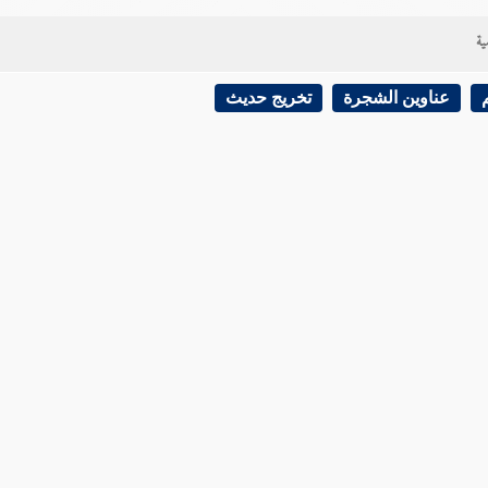
ية
عناوين الشجرة
تخريج حديث