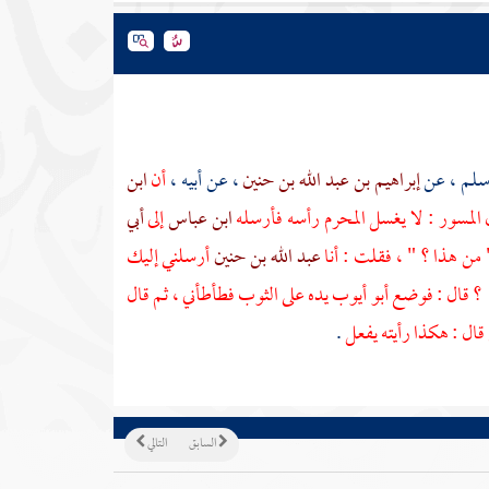
سلم
، عن
إبراهيم بن عبد الله بن حنين
، عن أبيه ،
أن
ابن
ل
المسور
: لا يغسل المحرم رأسه فأرسله
ابن عباس
إلى
أبي
من هذا ؟ " ، فقلت : أنا
عبد الله بن حنين
أرسلني إليك
؟ قال : فوضع
أبو أيوب
يده على الثوب فطأطأني ، ثم قال
قال : هكذا رأيته يفعل
.
السابق
التالي