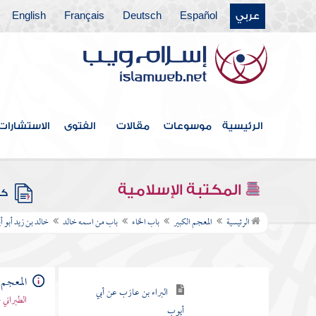
باب الحاء
عربي
Español
Deutsch
Français
English
باب الخاء
باب من اسمه خباب
باب من اسمه خزيمة
الرئيسية
موسوعات
مقالات
الفتوى
الاستشارات
باب من اسمه خالد
خالد بن الوليد
خالد بن زيد أبو أيوب
المكتبة الإسلامية
كتب
الأنصاري
الرئيسية
المعجم الكبير
باب الخاء
باب من اسمه خالد
خالد بن زيد أبو 
أبو أمامة الباهلي عن أبي
أيوب
المعجم 
البراء بن عازب عن أبي
الطبراني 
أيوب