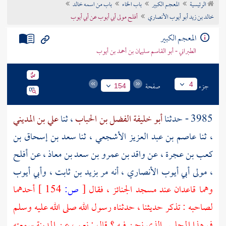
الرئيسية
المعجم الكبير
باب الخاء
باب من اسمه خالد
تراجم الأعلام
خالد بن زيد أبو أيوب الأنصاري
أفلح مولى أبي أيوب عن أبي أيوب
المعجم الكبير
الطبراني - أبو القاسم سليمان بن أحمد بن أيوب
جزء
صفحة
4
154
3985 - حدثنا
أبو خليفة الفضل بن الحباب
، ثنا
علي بن المديني
، ثنا
عاصم بن عبد العزيز الأشجعي
، ثنا
سعد بن إسحاق بن
كعب بن عجرة
، عن
واقد بن عمرو بن سعد بن معاذ
، عن
أفلح
، مولى أبي أيوب الأنصاري
، أنه مر
بزيد بن ثابت
،
وأبي أيوب
وهما قاعدان عند
مسجد الجنائز
، فقال
[
ص:
154 ]
أحدهما
لصاحبه : تذكر حديثنا ، حدثناه رسول الله صلى الله عليه وسلم
في هذا المجلس الذي نحن فيه ؟ قال : نعم ، عن
المدينة
سمعته