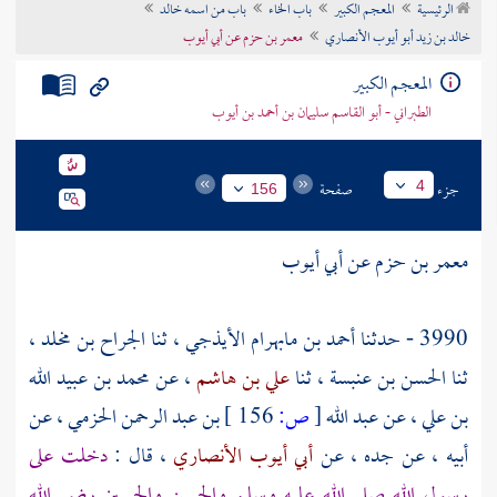
الرئيسية
المعجم الكبير
باب الخاء
باب من اسمه خالد
تراجم الأعلام
خالد بن زيد أبو أيوب الأنصاري
معمر بن حزم عن أبي أيوب
المعجم الكبير
الطبراني - أبو القاسم سليمان بن أحمد بن أيوب
جزء
صفحة
4
156
معمر بن حزم
عن
أبي أيوب
3990 - حدثنا
أحمد بن مابهرام الأيذجي
، ثنا
الجراح بن مخلد
،
ثنا
الحسن بن عنبسة
، ثنا
علي بن هاشم
، عن
محمد بن عبيد الله
بن علي
، عن
عبد الله
[
ص:
156 ]
بن عبد الرحمن الحزمي
، عن
أبيه ، عن جده ، عن
أبي أيوب الأنصاري
، قال :
دخلت على
رسول الله صلى الله عليه وسلم
والحسن
والحسين
رضي الله