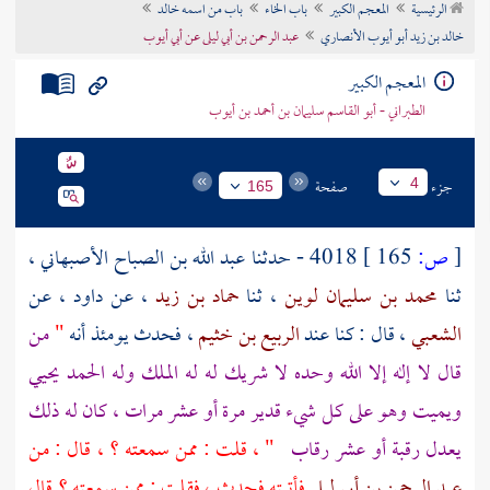
الرئيسية
المعجم الكبير
باب الخاء
باب من اسمه خالد
تراجم الأعلام
خالد بن زيد أبو أيوب الأنصاري
عبد الرحمن بن أبي ليلى عن أبي أيوب
المعجم الكبير
الطبراني - أبو القاسم سليمان بن أحمد بن أيوب
جزء
صفحة
4
165
[
ص:
165 ]
4018 - حدثنا
عبد الله بن الصباح الأصبهاني
،
ثنا
محمد بن سليمان لوين
، ثنا
حماد بن زيد
، عن
داود
، عن
الشعبي
، قال : كنا عند
الربيع بن خثيم
، فحدث يومئذ أنه
"
من
قال لا إله إلا الله وحده لا شريك له له الملك وله الحمد يحيي
ويميت وهو على كل شيء قدير مرة أو عشر مرات ، كان له ذلك
يعدل رقبة أو عشر رقاب
" ، قلت : ممن سمعته ؟ ، قال : من
عبد الرحمن بن أبي ليلى
فأتيته فحدث ، فقلت : ممن سمعته ؟ قال