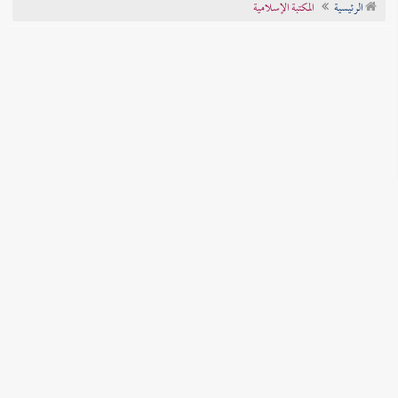
الرئيسية
المكتبة الإسلامية
تراجم الأعلام