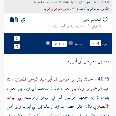
الرئيسية
المعجم الكبير
باب الخاء
باب من اسمه خالد
تراجم الأعلام
خالد بن زيد أبو أيوب الأنصاري
زياد بن أنعم عن أبي أيوب
المعجم الكبير
الطبراني - أبو القاسم سليمان بن أحمد بن أيوب
جزء
صفحة
4
181
زياد بن أنعم
عن
أبي أيوب
4076 - حدثنا
بشر بن موسى
ثنا
أبو عبد الرحمن المقرئ
، ثنا
عبد الرحمن بن زياد بن أنعم
، قال : سمعت
أبي زياد بن أنعم
،
يقول : إنه جمعهم مرسى لهم في البحر ومركب
أبي أيوب
الأنصاري
قال : كلما حضر غذاؤنا أرسلنا إلى
أبي أيوب
وإلى أهل
مركبه ، فأتى
أبو أيوب
فقال : دعوتموني وأنا صائم ، فكان علي