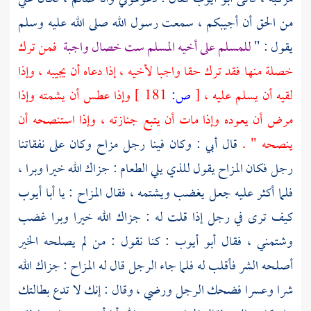
من الحق أن أجيبكم ، سمعت رسول الله صلى الله عليه وسلم
يقول : "
للمسلم على أخيه المسلم ست خصال واجبة
فمن ترك
خصلة منها فقد ترك حقا واجبا لأخيه ، إذا دعاه أن يجيبه ، وإذا
لقيه أن يسلم عليه ،
[
ص:
181 ]
وإذا عطس أن يشمته وإذا
مرض أن يعوده وإذا مات أن يتبع جنازته ، وإذا استنصحه أن
ينصحه " .
قال أبي : وكان فينا رجل مزاح وكان على نفقاتنا
رجل فكان المزاح يقول للذي يلي الطعام : جزاك الله خيرا وبرا ،
فلما أكثر عليه جعل يغضب ويشتمه ، فقال المزاح : يا
أبا أيوب
كيف ترى في رجل إذا قلت له : جزاك الله خيرا وبرا غضب
وشتمني ، فقال
أبو أيوب
: كنا نقول : من لم يصلحه الخير
أصلحه الشر فأقلب له فلما جاء الرجل قال له المزاح : جزاك الله
شرا وعسرا فضحك الرجل ورضي ، وقال : إنك لا تدع بطالتك