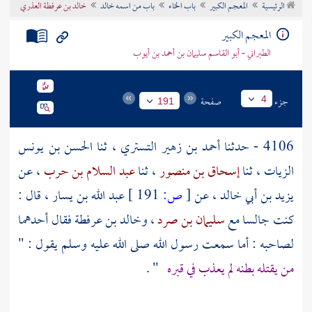
الرئيسية
المعجم الكبير
باب الخاء
باب من اسمه خالد
خالد بن عرفطة العذري
تراجم الأعلام
المعجم الكبير
الطبراني - أبو القاسم سليمان بن أحمد بن أيوب
جزء
صفحة
4
191
4106 - حدثنا
أحمد بن زهير التستري
، ثنا
الحسن بن يونس
الزيات
، ثنا
إسحاق بن منصور
، ثنا
عبد السلام بن حرب
، عن
يزيد بن أبي خالد
، عن
[
ص:
191 ]
عبد الله بن يسار
، قال :
كنت جالسا مع
سليمان بن صرد
،
وخالد بن عرفطة
فقال أحدهما
لصاحبه : أما سمعت رسول الله صلى الله عليه وسلم يقول : "
من يقتله بطنه لم يعذب في قبره
" .