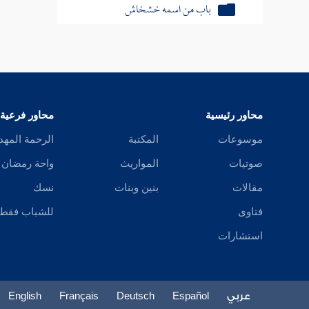
باب من اسمه خليفة
باب من اسمه خذام
باب من اسمه خرشة
محاور رئيسية
محاور فرعية
باب من اسمه الخرباق
موسوعات
المكتبة
الرحمة المهد
باب من اسمه خداش
صوتيات
المواريث
واحة رمضان
باب من اسمه خزرج
مقالات
بنين وبنات
نسك
باب من اسمه خوط
فتاوى
للشباب فقط
استشارات
باب من اسمه خبيب
باب الدال
عربي
Español
Deutsch
Français
English