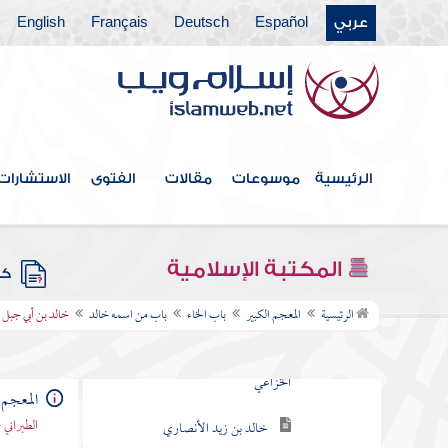
باب الحاء
عربي
Español
Deutsch
Français
English
باب الخاء
باب من اسمه خباب
باب من اسمه خزيمة
الرئيسية
موسوعات
مقالات
الفتوى
الاستشارات
باب من اسمه خالد
خالد بن الوليد
خالد بن زيد أبو أيوب
المكتبة الإسلامية
كتب
الأنصاري
الرئيسية
المعجم الكبير
باب الخاء
باب من اسمه خالد
خالد بن أبي جبل ا
خالد بن عبد العزيز بن سلامة
الخزاعي
المعجم 
خالد بن زيد الأنصاري
الطبراني 