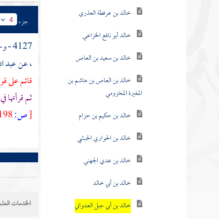
خالد بن عرفطة العذري
جزء
4
خالد أبو نافع الخزاعي
4127 - وحدثنا
خالد بن سعيد بن العاص
، عن
عبد ال
خالد بن العاص بن هاشم بن
قائم على قو
المغيرة المخزومي
ثم قرأتها في
خالد بن حكيم بن حزام
[
ص:
198 ]
خالد بن الحواري الحبشي
خالد بن عدي الجهني
خالد بن أبي خالد
خالد بن أبي جبل العدواني
الخدمات العلم