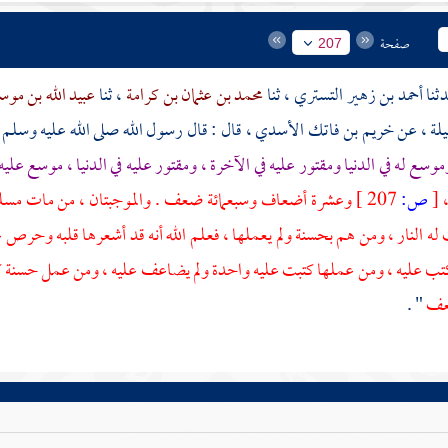
صفحة
207
أحمد بن زهير التستري
، ثنا
محمد بن عثمان بن كرامة
، ثنا
عبيد الله بن مو
يلة
، عن
خريم بن فاتك الأسدي
، قال : قال رسول الله صلى الله عليه وسلم 
وسع له في الدنيا ومقتور عليه في الآخرة ، ومقتور عليه في الدنيا ، موسع عليه
،
[
ص:
207 ]
وعشرة أضعاف وسبعمائة ضعف . والموجبتان ، من مات مسلما أ
له النار ، ومن هم بحسنة ولم يعملها ، فعلم الله أنه قد أشعرها قلبه وحرص
كتب عليه ، ومن عملها كتبت عليه واحدة ولم يضاعف عليه ، ومن عمل حسنة كانت
ضعف
" .