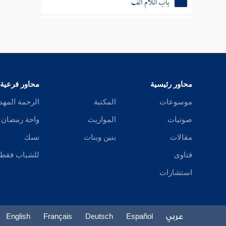
باب الياء
مسند من يعرف بالكنى
مسند النساء
الأحاديث الطوال
محاور رئيسية
محاور فرعية
موسوعات
المكتبة
الرحمة المهد
صوتيات
المواريث
واحة رمضان
مقالات
بنين وبنات
نسك
فتاوى
للشباب فقط
استشارات
عربي
Español
Deutsch
Français
English