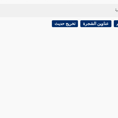
ية
عناوين الشجرة
تخريج حديث