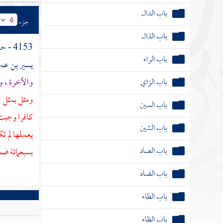
باب الدال
جزء
4
باب الذال
4153 - حدثنا
باب الراء
يسير بن عم
باب الزاي
والآخرة ، وم
باب السين
ومثل بمثل 
كافرا وجبت 
باب الشين
يعملها لم ت
باب الصاد
بسبعمائة 
باب الضاد
باب الطاء
باب الظاء