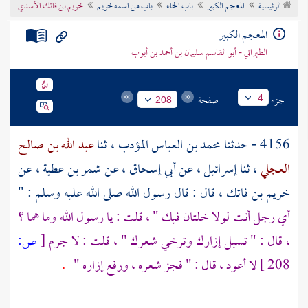
الرئيسية
المعجم الكبير
باب الخاء
باب من اسمه خريم
خريم بن فاتك الأسدي
تراجم الأعلام
المعجم الكبير
الطبراني - أبو القاسم سليمان بن أحمد بن أيوب
جزء
صفحة
4
208
4156 - حدثنا
محمد بن العباس المؤدب
، ثنا
عبد الله بن صالح
العجلي
، ثنا
إسرائيل
، عن
أبي إسحاق
، عن
شمر بن عطية
، عن
خريم بن فاتك
، قال : قال رسول الله صلى الله عليه وسلم : "
أي رجل أنت لولا خلتان فيك " ، قلت : يا رسول الله وما هما ؟
، قال : " تسبل إزارك وترخي شعرك " ، قلت : لا جرم
[
ص:
208 ]
لا أعود ، قال : " فجز شعره ، ورفع إزاره "
.