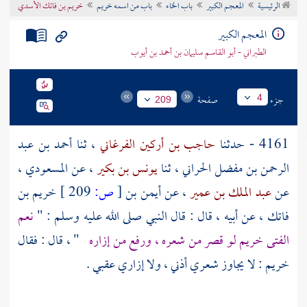
الرئيسية
المعجم الكبير
باب الخاء
باب من اسمه خريم
خريم بن فاتك الأسدي
تراجم الأعلام
المعجم الكبير
الطبراني - أبو القاسم سليمان بن أحمد بن أيوب
جزء
صفحة
4
209
4161 - حدثنا
حاجب بن أركين الفرغاني
، ثنا
أحمد بن عبد
الرحمن بن مفضل الحراني
، ثنا
يونس بن بكير
، عن
المسعودي
،
عن
عبد الملك بن عمير
، عن أيمن بن
[
ص:
209 ]
خريم بن
فاتك
، عن أبيه ، قال : قال النبي صلى الله عليه وسلم : "
نعم
الفتى
خريم
لو قصر من شعره ، ورفع من إزاره
" ، قال : فقال
خريم
: لا يجاوز شعري أذني ، ولا إزاري عقبي .